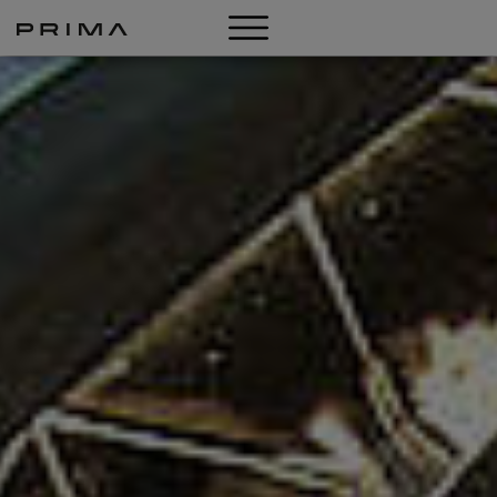
LOOKBOOK
SHOP
ÜBER UNS
NEWS
KONTAKT
DE
IT
EN