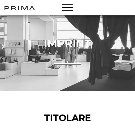
IMPRINT
LOOKBOOK
SHOP
CHI SIAMO
NOVITÀ
CONTATTI
TITOLARE
DE
IT
EN