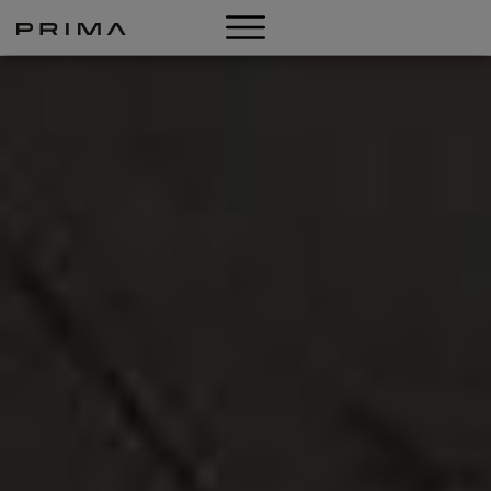
LOOKBOOK
SHOP
CHI SIAMO
NOVITÀ
CONTATTI
DE
IT
EN